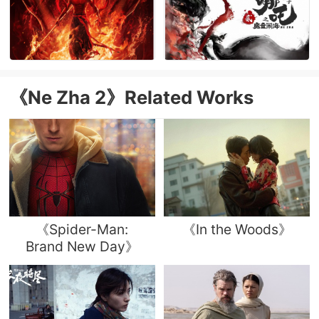
《Ne Zha 2》Related Works
《Spider-Man:
《In the Woods》
Brand New Day》