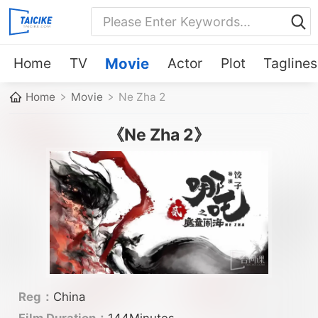
Home
TV
Movie
Actor
Plot
Taglines
Home
Movie
Ne Zha 2
《Ne Zha 2》
Reg：
China