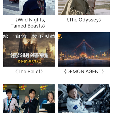
《Wild Nights,
《The Odyssey》
Tamed Beasts》
《The Belief》
《DEMON AGENT》